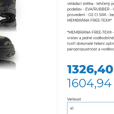
vkládací stélka - lehčený 
podešev - EVA/RUBBER - le
provedení - O2 CI SRA - be
MEMBRÁNA FREE-TEX®*
*MEMBRÁNA FREE-TEX® - m
vrstev a jedné voděodoln
tvoří dokonalé řešení optim
paropropustnost a voděod
1326,40
1604,94
Velikost