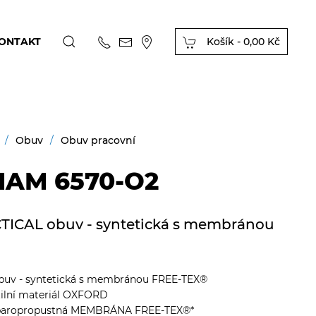
ONTAKT
Košík -
0,00 Kč
Obuv
Obuv pracovní
AM 6570-O2
TICAL obuv - syntetická s membránou
buv - syntetická s membránou FREE-TEX®
tilní materiál OXFORD
í paropropustná MEMBRÁNA FREE-TEX®*