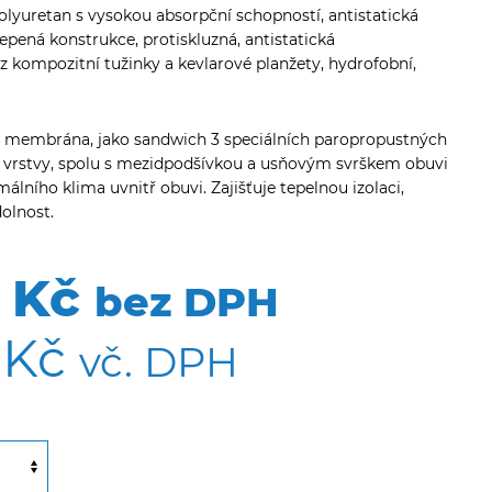
polyuretan s vysokou absorpční schopností, antistatická
pená konstrukce, protiskluzná, antistatická
z kompozitní tužinky a kevlarové planžety, hydrofobní,
embrána, jako sandwich 3 speciálních paropropustných
é vrstvy, spolu s mezidpodšívkou a usňovým svrškem obuvi
álního klima uvnitř obuvi. Zajišťuje tepelnou izolaci,
olnost.
 Kč
bez DPH
 Kč
vč. DPH