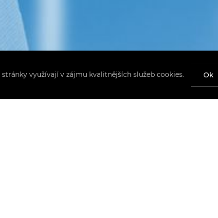
 stránky využívají v zájmu kvalitnějších služeb cookies.
Ok