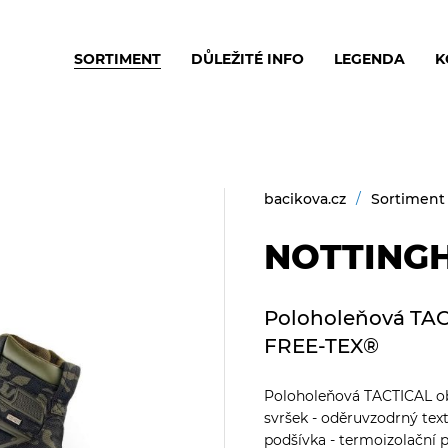
SORTIMENT
DŮLEŽITÉ INFO
LEGENDA
K
bacikova.cz
Sortiment
NOTTINGH
Poloholeňová TAC
FREE-TEX®
Poloholeňová TACTICAL o
svršek - oděruvzodrný tex
podšívka - termoizolačn