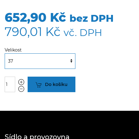
652,90 Kč
bez DPH
790,01 Kč
vč. DPH
Velikost
Do košíku
Sídlo a provozovna