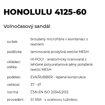
HONOLULU 4125-60
Volnočasový sandál
broušený microfibre v kombinaci s
svršek
textilem
podšívka
laminovaná prodyšná textilie MESH
HI-POLY - anatomicky tvarovaná z
vkládací
lehčené polyuretanové pěny potažená
stélka
textilií MESH
podešev
EVA/RUBBER - lepená konstrukce
velikost
37 - 47
norma
ČSN EN ISO 20345:2012
provedení
S1 SRA - s ocelovou tužinkou