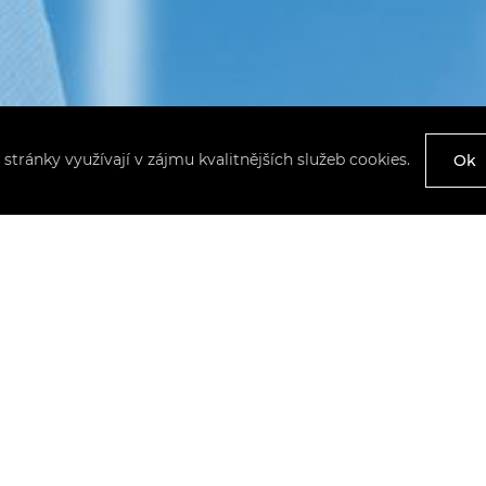
 stránky využívají v zájmu kvalitnějších služeb cookies.
Ok