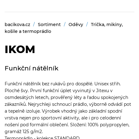
bacikova.cz
Sortiment
Oděvy
Trička, mikiny,
košile a termoprádlo
IKOM
Funkční nátělník
Funkční nátělník bez rukávů pro dospělé. Unisex střih.
Ploché švy. První funkční úplet vyvinutý v Jitexu v
osmdesátých letech, prověřený léty a řadou spokojených
zákazníků. Nejrychleji schnoucí prádlo, výborně odvádí pot
a tepelně izoluje. Výrobek vhodný jako základní spodní
vrstva nejen pro sportovní aktivity, ale i pro celodenní
nošení pod formální oblečení. Složení: 100% polypropylen,
gramáž 125 g/m2.
Termoprádlo - kolekce STANDARD