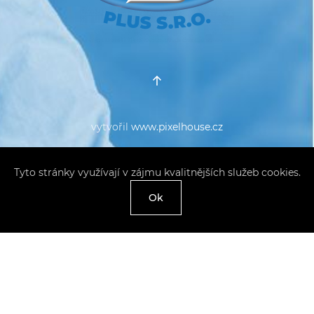
vytvořil
www.pixelhouse.cz
Tyto stránky využívají v zájmu kvalitnějších služeb cookies.
Ok