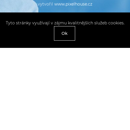
vytvořil
www.pixelhouse.cz
Tyto stránky využívají v zájmu kvalitnějších služeb cookies.
Ok