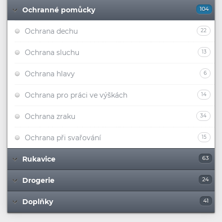
Ochranné pomůcky
104
Ochrana dechu
22
Ochrana sluchu
13
Ochrana hlavy
6
Ochrana pro práci ve výškách
14
Ochrana zraku
34
Ochrana při svařování
15
Rukavice
63
Drogerie
24
Doplňky
41