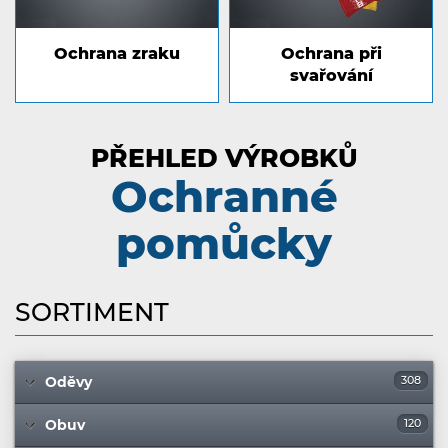
Ochrana zraku
Ochrana při
svařování
PŘEHLED VÝROBKŮ
Ochranné
pomůcky
SORTIMENT
Oděvy
308
Obuv
120