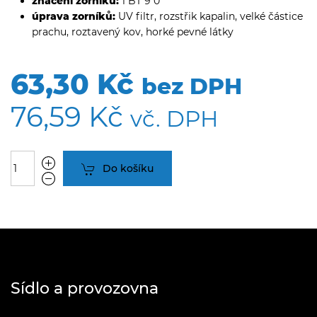
značení zorníků:
1 BT 9 0
úprava zorníků:
UV filtr, rozstřik kapalin, velké částice
prachu, roztavený kov, horké pevné látky
63,30 Kč
bez DPH
76,59 Kč
vč. DPH
Do košíku
Sídlo a provozovna