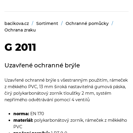
bacikova.cz
Sortiment
Ochranné pomůcky
Ochrana zraku
G 2011
Uzavřené ochranné brýle
Uzavřené ochranné brýle s všestranným použitím, rámeček
z měkkého PVC, 13 mm široká nastavitelná gumová páska,
čirý polykarbonátový zorník tloušťky 2 mm, systém
nepřímého odvětrávání pomocí 4 ventilů
norma:
EN 170
materiál:
polykarbonátový zorník, rámeček z měkkého
PVC