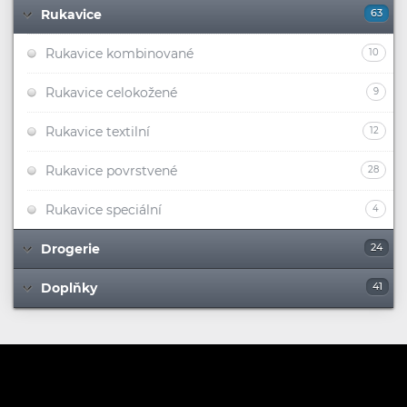
Rukavice
63
Rukavice kombinované
10
Rukavice celokožené
9
Rukavice textilní
12
Rukavice povrstvené
28
Rukavice speciální
4
Drogerie
24
Doplňky
41