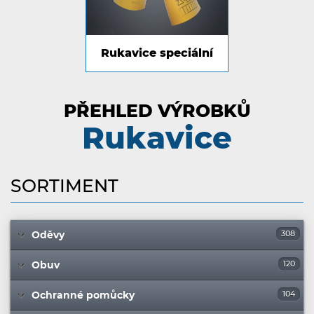
Rukavice speciální
PŘEHLED VÝROBKŮ
Rukavice
SORTIMENT
Oděvy
308
Obuv
120
Ochranné pomůcky
104