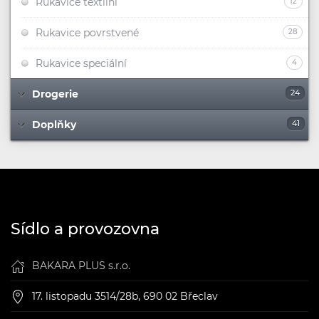
Rukavice textilní
12
Rukavice povrstvené
28
Rukavice speciální
4
Drogerie
24
Doplňky
41
Sídlo a provozovna
BAKARA PLUS s.r.o.
17. listopadu 3514/28b, 690 02 Břeclav