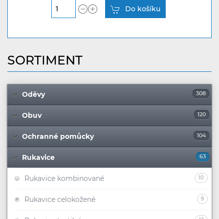
Do košíku
SORTIMENT
Oděvy
308
Obuv
120
Ochranné pomůcky
104
Rukavice
63
Rukavice kombinované
10
Rukavice celokožené
9