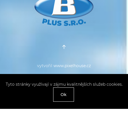
vytvořil
www.pixelhouse.cz
Tyto stránky využívají v zájmu kvalitnějších služeb cookies.
Ok